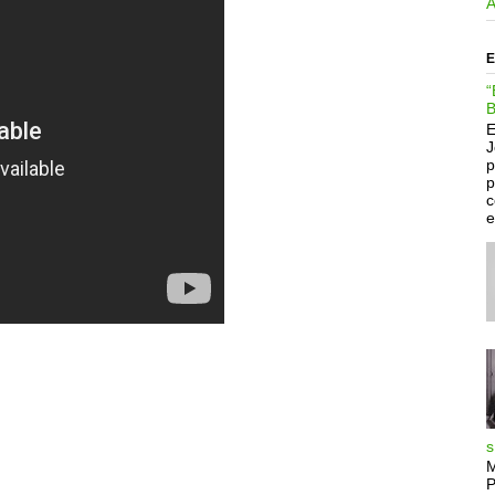
E
“
B
E
J
p
p
c
e
s
M
P