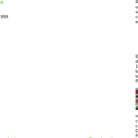
R
28
u
s
c
1999.
e
E
d
1
b
t
P
n
c
c
D
F