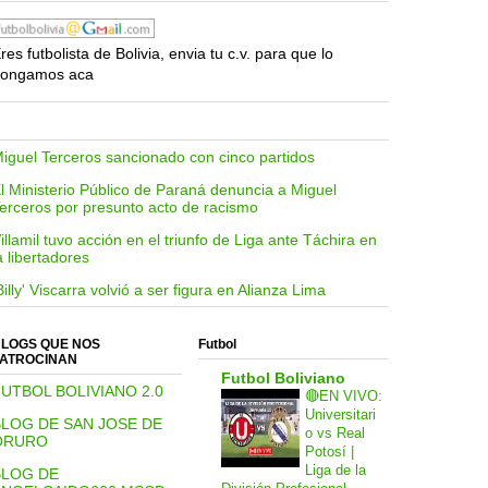
res futbolista de Bolivia, envia tu c.v. para que lo
ongamos aca
iguel Terceros sancionado con cinco partidos
l Ministerio Público de Paraná denuncia a Miguel
erceros por presunto acto de racismo
illamil tuvo acción en el triunfo de Liga ante Táchira en
a libertadores
Billy' Viscarra volvió a ser figura en Alianza Lima
LOGS QUE NOS
Futbol
ATROCINAN
Futbol Boliviano
UTBOL BOLIVIANO 2.0
🔴EN VIVO:
Universitari
BLOG DE SAN JOSE DE
o vs Real
ORURO
Potosí |
Liga de la
BLOG DE