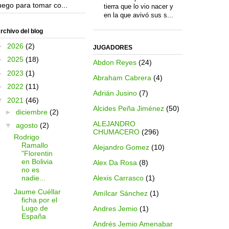
uego para tomar co...
tierra que lo vio nacer y
en la que avivó sus s...
rchivo del blog
►
2026
(2)
JUGADORES
►
2025
(18)
Abdon Reyes
(24)
►
2023
(1)
Abraham Cabrera
(4)
►
2022
(11)
Adrián Jusino
(7)
▼
2021
(46)
Alcides Peña Jiménez
(50)
►
diciembre
(2)
ALEJANDRO
▼
agosto
(2)
CHUMACERO
(296)
Rodrigo
Ramallo
Alejandro Gomez
(10)
"Florentin
en Bolivia
Alex Da Rosa
(8)
no es
Alexis Carrasco
(1)
nadie...
Jaume Cuéllar
Amílcar Sánchez
(1)
ficha por el
Lugo de
Andres Jemio
(1)
España
Andrés Jemio Amenabar