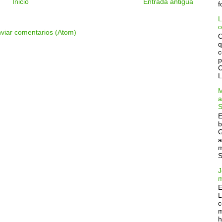
Inicio
Entrada antigua
f
L
o
viar comentarios (Atom)
O
q
c
p
C
L
M
a
S
E
b
G
a
m
S
J
m
E
L
c
m
h