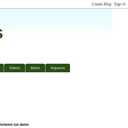
s
Videos
Idolos
Arqueros
nvianos tus datos