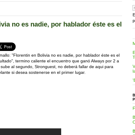
E
p
via no es nadie, por hablador éste es el
M
E
allo: "Florentin en Bolivia no es nadie, por hablador éste es el
T
ultado", termino caliente el encuentro que ganó Always por 2 a
V
 sube al segundo, Stronguest, no deberá fallar de aqui para
l
lante si desea sostenerse en el primer lugar.
'
B
P
F