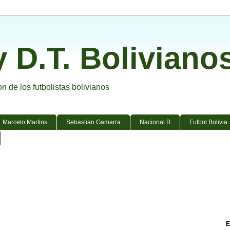
y D.T. Boliviano
 de los futbolistas bolivianos
Marcelo Martins
Sebastian Gamarra
Nacional B
Futbol Bolivia
E