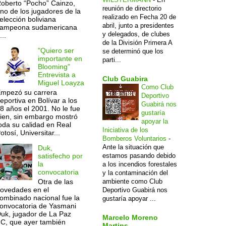
oberto “Pocho” Cainzo,
reunión de directorio
no de los jugadores de la
realizado en Fecha 20 de
elección boliviana
abril, junto a presidentes
ampeona sudamericana
y delegados, de clubes
...
de la División Primera A
"Quiero ser
se determinó que los
importante en
parti...
Blooming"
Entrevista a
Club Guabira
Miguel Loayza
Como Club
mpezó su carrera
Deportivo
eportiva en Bolívar a los
Guabirá nos
8 años el 2001. No le fue
gustaría
ien, sin embargo mostró
apoyar la
oda su calidad en Real
Iniciativa de los
otosí, Universitar...
Bomberos Voluntarios
-
Ante la situación que
Duk,
estamos pasando debido
satisfecho por
la
a los incendios forestales
convocatoria
y la contaminación del
ambiente como Club
Otra de las
ovedades en el
Deportivo Guabirá nos
ombinado nacional fue la
gustaría apoyar ...
onvocatoria de Yasmani
uk, jugador de La Paz
Marcelo Moreno
C, que ayer también
Martins