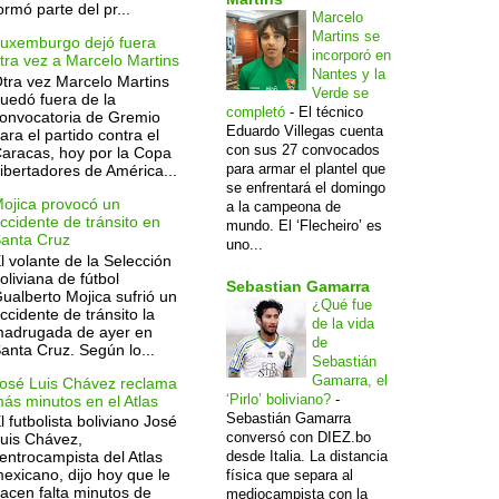
ormó parte del pr...
Marcelo
Martins se
uxemburgo dejó fuera
incorporó en
tra vez a Marcelo Martins
Nantes y la
tra vez Marcelo Martins
Verde se
uedó fuera de la
completó
-
El técnico
onvocatoria de Gremio
Eduardo Villegas cuenta
ara el partido contra el
con sus 27 convocados
aracas, hoy por la Copa
para armar el plantel que
ibertadores de América...
se enfrentará el domingo
ojica provocó un
a la campeona de
ccidente de tránsito en
mundo. El ‘Flecheiro’ es
anta Cruz
uno...
l volante de la Selección
oliviana de fútbol
Sebastian Gamarra
ualberto Mojica sufrió un
¿Qué fue
ccidente de tránsito la
de la vida
adrugada de ayer en
de
anta Cruz. Según lo...
Sebastián
Gamarra, el
osé Luis Chávez reclama
‘Pirlo’ boliviano?
-
ás minutos en el Atlas
Sebastián Gamarra
l futbolista boliviano José
conversó con DIEZ.bo
uis Chávez,
desde Italia. La distancia
entrocampista del Atlas
exicano, dijo hoy que le
física que separa al
acen falta minutos de
mediocampista con la