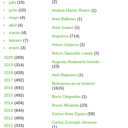
(2)
►
julio
(10)
►
junio
(10)
Andres Martin Rivero
(1)
►
mayo
(4)
Ariel Ballivian
(1)
►
abril
(4)
Ariel Juarez
(1)
►
marzo
(4)
Arqueros
(714)
►
febrero
(7)
Arturo Galarza
(2)
►
enero
(3)
Arturo Saucedo Landa
(2)
►
2020
(269)
Augusto Andaveris Iriondo
►
2019
(314)
(23)
►
2018
(428)
Axel Bejarano
(1)
►
2017
(492)
Bolivianos en el exterior
►
2016
(692)
(1615)
►
2015
(492)
Boris Céspedes
(1)
►
2014
(404)
Bruno Miranda
(23)
►
2013
(644)
Carlos Arias Égüez
(59)
►
2012
(459)
Carlos Conrado Jimenez
►
2011
(333)
(1)