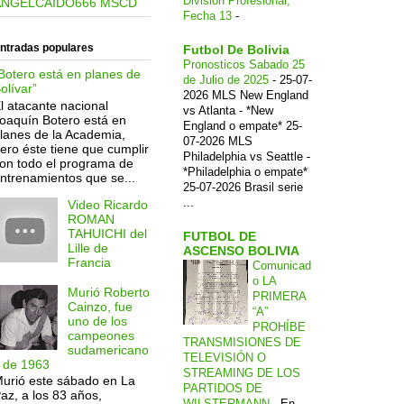
División Profesional,
ANGELCAIDO666 MSCD
Fecha 13
-
ntradas populares
Futbol De Bolivia
Pronosticos Sabado 25
Botero está en planes de
de Julio de 2025
-
25-07-
olívar”
2026 MLS New England
l atacante nacional
vs Atlanta - *New
oaquín Botero está en
England o empate* 25-
lanes de la Academia,
07-2026 MLS
ero éste tiene que cumplir
Philadelphia vs Seattle -
on todo el programa de
*Philadelphia o empate*
ntrenamientos que se...
25-07-2026 Brasil serie
...
Video Ricardo
ROMAN
TAHUICHI del
FUTBOL DE
Lille de
ASCENSO BOLIVIA
Francia
Comunicad
o LA
Murió Roberto
PRIMERA
Cainzo, fue
“A”
uno de los
PROHÍBE
campeones
TRANSMISIONES DE
sudamericano
TELEVISIÓN O
 de 1963
STREAMING DE LOS
urió este sábado en La
PARTIDOS DE
az, a los 83 años,
WILSTERMANN
-
En