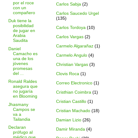
por el roce
Carlos Sabja
(2)
con un
compañero
Carlos Saucedo Urgel
(135)
Duk tiene la
posibilidad
Carlos Tordoya
(10)
de jugar en
Arabia
Carlos Vargas
(2)
Saudita
Carmelo Algarañaz
(1)
Daniel
Camacho es
Carmelo Angulo
(4)
una de los
jóvenes
Christian Vargas
(3)
promesas
del ...
Clovis Roca
(1)
Ronald Raldes
Correo Electronico
(1)
asegura que
no jugaría
Cristhian Coimbra
(1)
en Blooming
Cristian Castillo
(1)
Jhasmany
Campos se
Cristian Machado
(18)
va a
Tailandia
Damian Lizio
(26)
Declaran
Damir Miranda
(4)
prófugo al
médico que