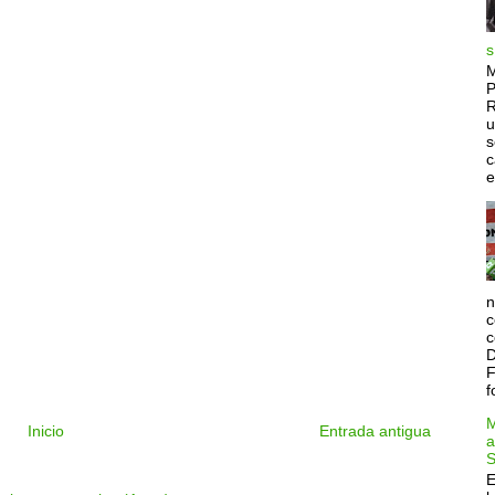
s
M
P
R
u
s
c
e
n
c
c
D
F
f
M
Inicio
Entrada antigua
a
S
E