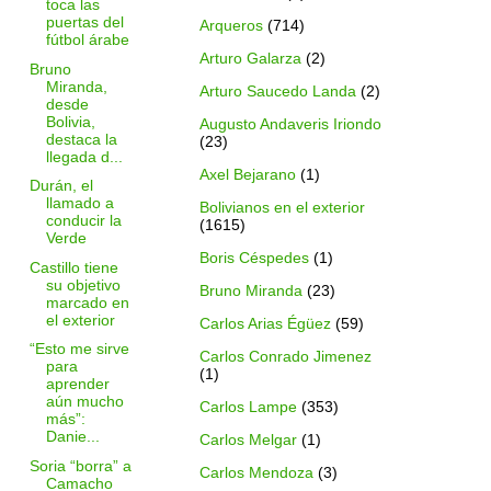
toca las
puertas del
Arqueros
(714)
fútbol árabe
Arturo Galarza
(2)
Bruno
Miranda,
Arturo Saucedo Landa
(2)
desde
Bolivia,
Augusto Andaveris Iriondo
destaca la
(23)
llegada d...
Axel Bejarano
(1)
Durán, el
llamado a
Bolivianos en el exterior
conducir la
(1615)
Verde
Boris Céspedes
(1)
Castillo tiene
su objetivo
Bruno Miranda
(23)
marcado en
el exterior
Carlos Arias Égüez
(59)
“Esto me sirve
Carlos Conrado Jimenez
para
(1)
aprender
aún mucho
Carlos Lampe
(353)
más”:
Danie...
Carlos Melgar
(1)
Soria “borra” a
Carlos Mendoza
(3)
Camacho