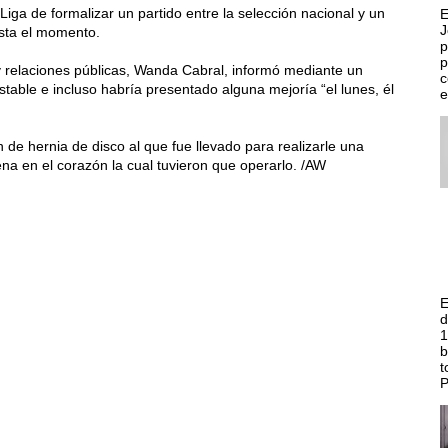
iga de formalizar un partido entre la selección nacional y un
E
J
asta el momento.
p
p
 y relaciones públicas, Wanda Cabral, informó mediante un
c
ble e incluso habría presentado alguna mejoría “el lunes, él
e
de hernia de disco al que fue llevado para realizarle una
na en el corazón la cual tuvieron que operarlo. /AW
E
d
1
b
t
P