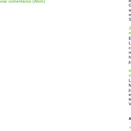
b
viar comentarios (Atom)
G
a
m
S
J
m
E
L
c
m
h
j
m
v
L
M
j
e
t
V
A