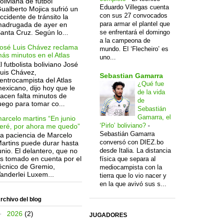
oliviana de fútbol
Eduardo Villegas cuenta
ualberto Mojica sufrió un
con sus 27 convocados
ccidente de tránsito la
para armar el plantel que
adrugada de ayer en
anta Cruz. Según lo...
se enfrentará el domingo
a la campeona de
osé Luis Chávez reclama
mundo. El ‘Flecheiro’ es
ás minutos en el Atlas
uno...
l futbolista boliviano José
uis Chávez,
Sebastian Gamarra
entrocampista del Atlas
¿Qué fue
exicano, dijo hoy que le
de la vida
acen falta minutos de
de
uego para tomar co...
Sebastián
Gamarra, el
arcelo martins “En junio
‘Pirlo’ boliviano?
-
eré, por ahora me quedo”
Sebastián Gamarra
a paciencia de Marcelo
conversó con DIEZ.bo
artins puede durar hasta
desde Italia. La distancia
unio. El delantero, que no
s tomado en cuenta por el
física que separa al
écnico de Gremio,
mediocampista con la
anderlei Luxem...
tierra que lo vio nacer y
en la que avivó sus s...
rchivo del blog
►
2026
(2)
JUGADORES