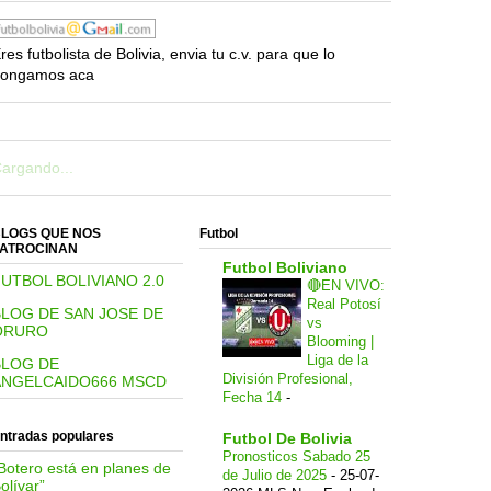
res futbolista de Bolivia, envia tu c.v. para que lo
ongamos aca
argando...
LOGS QUE NOS
Futbol
ATROCINAN
Futbol Boliviano
UTBOL BOLIVIANO 2.0
🔴EN VIVO:
Real Potosí
BLOG DE SAN JOSE DE
vs
ORURO
Blooming |
Liga de la
BLOG DE
División Profesional,
ANGELCAIDO666 MSCD
Fecha 14
-
ntradas populares
Futbol De Bolivia
Pronosticos Sabado 25
Botero está en planes de
de Julio de 2025
-
25-07-
olívar”