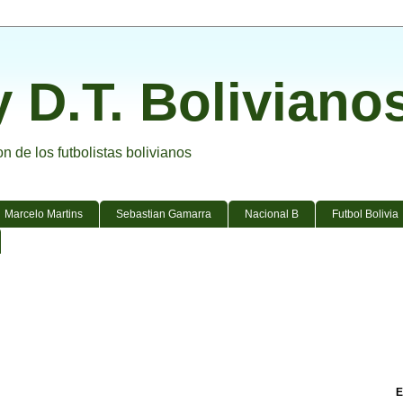
y D.T. Boliviano
 de los futbolistas bolivianos
Marcelo Martins
Sebastian Gamarra
Nacional B
Futbol Bolivia
E