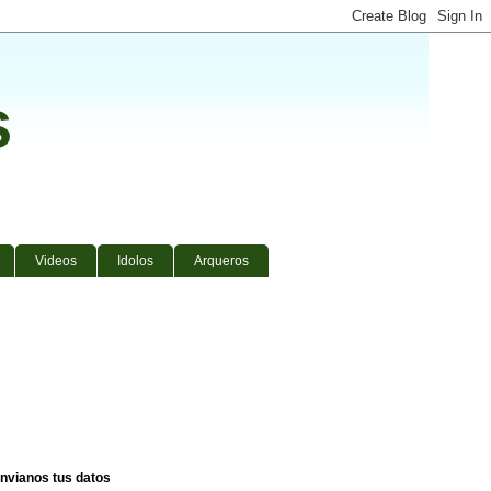
s
Videos
Idolos
Arqueros
nvianos tus datos