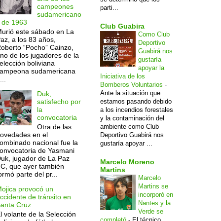
campeones
parti...
sudamericano
 de 1963
Club Guabira
urió este sábado en La
Como Club
az, a los 83 años,
Deportivo
oberto “Pocho” Cainzo,
Guabirá nos
no de los jugadores de la
gustaría
elección boliviana
apoyar la
ampeona sudamericana
Iniciativa de los
...
Bomberos Voluntarios
-
Ante la situación que
Duk,
estamos pasando debido
satisfecho por
la
a los incendios forestales
convocatoria
y la contaminación del
ambiente como Club
Otra de las
ovedades en el
Deportivo Guabirá nos
ombinado nacional fue la
gustaría apoyar ...
onvocatoria de Yasmani
uk, jugador de La Paz
Marcelo Moreno
C, que ayer también
Martins
ormó parte del pr...
Marcelo
Martins se
ojica provocó un
incorporó en
ccidente de tránsito en
Nantes y la
anta Cruz
Verde se
l volante de la Selección
completó
-
El técnico