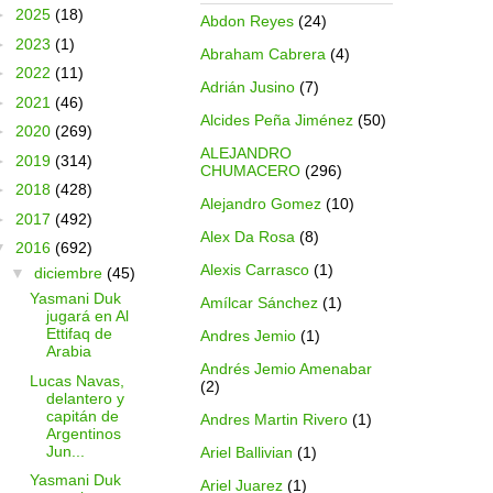
►
2025
(18)
Abdon Reyes
(24)
►
2023
(1)
Abraham Cabrera
(4)
►
2022
(11)
Adrián Jusino
(7)
►
2021
(46)
Alcides Peña Jiménez
(50)
►
2020
(269)
ALEJANDRO
►
2019
(314)
CHUMACERO
(296)
►
2018
(428)
Alejandro Gomez
(10)
►
2017
(492)
Alex Da Rosa
(8)
▼
2016
(692)
Alexis Carrasco
(1)
▼
diciembre
(45)
Yasmani Duk
Amílcar Sánchez
(1)
jugará en Al
Ettifaq de
Andres Jemio
(1)
Arabia
Andrés Jemio Amenabar
Lucas Navas,
(2)
delantero y
capitán de
Andres Martin Rivero
(1)
Argentinos
Jun...
Ariel Ballivian
(1)
Yasmani Duk
Ariel Juarez
(1)