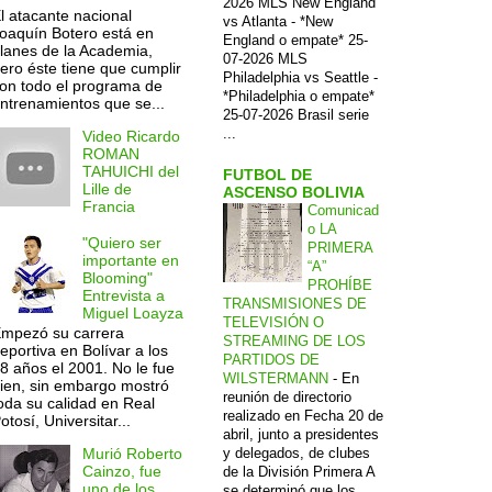
2026 MLS New England
l atacante nacional
vs Atlanta - *New
oaquín Botero está en
England o empate* 25-
lanes de la Academia,
07-2026 MLS
ero éste tiene que cumplir
Philadelphia vs Seattle -
on todo el programa de
*Philadelphia o empate*
ntrenamientos que se...
25-07-2026 Brasil serie
...
Video Ricardo
ROMAN
TAHUICHI del
FUTBOL DE
Lille de
ASCENSO BOLIVIA
Francia
Comunicad
o LA
"Quiero ser
PRIMERA
importante en
“A”
Blooming"
PROHÍBE
Entrevista a
TRANSMISIONES DE
Miguel Loayza
TELEVISIÓN O
mpezó su carrera
STREAMING DE LOS
eportiva en Bolívar a los
PARTIDOS DE
8 años el 2001. No le fue
WILSTERMANN
-
En
ien, sin embargo mostró
reunión de directorio
oda su calidad en Real
realizado en Fecha 20 de
otosí, Universitar...
abril, junto a presidentes
y delegados, de clubes
Murió Roberto
Cainzo, fue
de la División Primera A
uno de los
se determinó que los