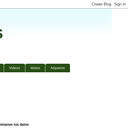
s
Videos
Idolos
Arqueros
nvianos tus datos