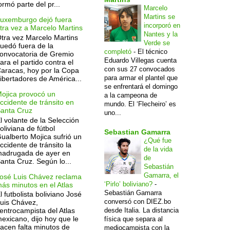
ormó parte del pr...
Marcelo
Martins se
uxemburgo dejó fuera
incorporó en
tra vez a Marcelo Martins
Nantes y la
tra vez Marcelo Martins
Verde se
uedó fuera de la
completó
-
El técnico
onvocatoria de Gremio
Eduardo Villegas cuenta
ara el partido contra el
con sus 27 convocados
aracas, hoy por la Copa
para armar el plantel que
ibertadores de América...
se enfrentará el domingo
ojica provocó un
a la campeona de
ccidente de tránsito en
mundo. El ‘Flecheiro’ es
anta Cruz
uno...
l volante de la Selección
oliviana de fútbol
Sebastian Gamarra
ualberto Mojica sufrió un
¿Qué fue
ccidente de tránsito la
de la vida
adrugada de ayer en
de
anta Cruz. Según lo...
Sebastián
Gamarra, el
osé Luis Chávez reclama
‘Pirlo’ boliviano?
-
ás minutos en el Atlas
Sebastián Gamarra
l futbolista boliviano José
conversó con DIEZ.bo
uis Chávez,
desde Italia. La distancia
entrocampista del Atlas
exicano, dijo hoy que le
física que separa al
acen falta minutos de
mediocampista con la