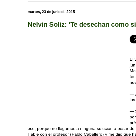
martes, 23 de junio de 2015
Nelvin Soliz: ‘Te desechan como si
El 
jun
Man
téc
nue
— ¿
los
— S
por
pré
eso, porque no llegamos a ninguna solución a pesar de
Hablé con el profesor (Pablo Caballero) y me dijo que h