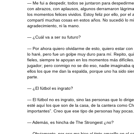
— Me fui a despedir, todos se juntaron para despedirm
con abrazos, con aplausos, algunos derramaron lágrimas,
los momentos felices vividos. Estoy feliz por ello, por 
compartí muchas cosas en estos años. No sucedió lo mism
agradecimiento, ni la mano.
— ¿Cuál va a ser su futuro?
— Por ahora quiero olvidarme de esto, quiero estar con mi
lo haré, pero fue un golpe muy duro para mí. Repito, quie
fieles, siempre te apoyan en los momentos más difíciles
jugador; pero conmigo no se dio eso, nadie imaginaba q
ellos los que me dan la espalda, porque uno ha sido siem
parte.
— ¿El fútbol es ingrato?
— El fútbol no es ingrato, sino las personas que lo dirig
esté aquí los que son de la casa, de la cantera como 
importantes”. Creo que ese tipo de personas hay pocas.
— Además, es hincha de The Strongest ¿no?
— Obviamente, por eso me hice el tinte amarillo en el cab