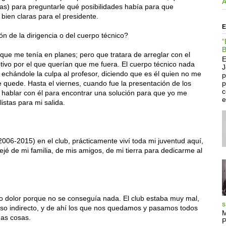
nas) para preguntarle qué posibilidades había para que
 bien claras para el presidente.
E
n de la dirigencia o del cuerpo técnico?
“
B
o que me tenía en planes; pero que tratara de arreglar con el
E
otivo por el que querían que me fuera. El cuerpo técnico nada
J
s echándole la culpa al profesor, diciendo que es él quien no me
p
p
e quede. Hasta el viernes, cuando fue la presentación de los
c
de hablar con él para encontrar una solución para que yo me
e
istas para mi salida.
006-2015) en el club, prácticamente viví toda mi juventud aquí,
jé de mi familia, de mis amigos, de mi tierra para dedicarme al
 dolor porque no se conseguía nada. El club estaba muy mal,
s
so indirecto, y de ahí los que nos quedamos y pasamos todos
M
as cosas.
P