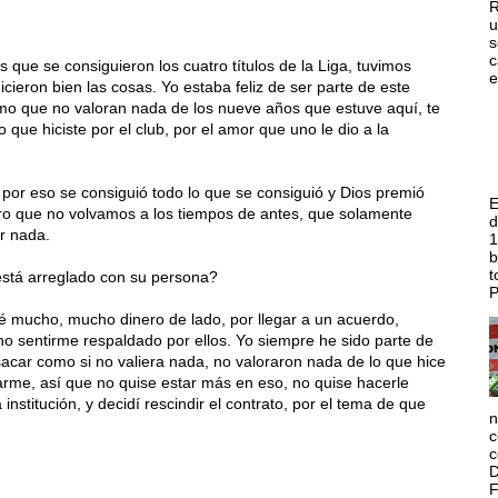
R
u
s
c
 que se consiguieron los cuatro títulos de la Liga, tuvimos
e
eron bien las cosas. Yo estaba feliz de ser parte de este
mo que no valoran nada de los nueve años que estuve aquí, te
que hiciste por el club, por el amor que uno le dio a la
por eso se consiguió todo lo que se consiguió y Dios premió
E
ero que no volvamos a los tiempos de antes, que solamente
d
r nada.
1
b
t
stá arreglado con su persona?
P
jé mucho, mucho dinero de lado, por llegar a un acuerdo,
o sentirme respaldado por ellos. Yo siempre he sido parte de
acar como si no valiera nada, no valoraron nada de lo que hice
rme, así que no quise estar más en eso, no quise hacerle
 institución, y decidí rescindir el contrato, por el tema de que
n
c
c
D
F