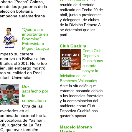
oberto “Pocho” Cainzo,
reunión de directorio
no de los jugadores de la
realizado en Fecha 20 de
elección boliviana
abril, junto a presidentes
ampeona sudamericana
y delegados, de clubes
...
de la División Primera A
"Quiero ser
se determinó que los
importante en
parti...
Blooming"
Entrevista a
Club Guabira
Miguel Loayza
Como Club
mpezó su carrera
Deportivo
eportiva en Bolívar a los
Guabirá nos
8 años el 2001. No le fue
gustaría
ien, sin embargo mostró
apoyar la
oda su calidad en Real
Iniciativa de los
otosí, Universitar...
Bomberos Voluntarios
-
Ante la situación que
Duk,
estamos pasando debido
satisfecho por
la
a los incendios forestales
convocatoria
y la contaminación del
ambiente como Club
Otra de las
ovedades en el
Deportivo Guabirá nos
ombinado nacional fue la
gustaría apoyar ...
onvocatoria de Yasmani
uk, jugador de La Paz
Marcelo Moreno
C, que ayer también
Martins