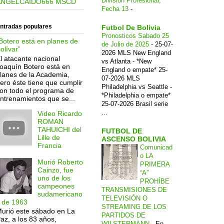
División Profesional,
ANGELCAIDO666 MSCD
Fecha 13
-
ntradas populares
Futbol De Bolivia
Pronosticos Sabado 25
Botero está en planes de
de Julio de 2025
-
25-07-
olívar”
2026 MLS New England
l atacante nacional
vs Atlanta - *New
oaquín Botero está en
England o empate* 25-
lanes de la Academia,
07-2026 MLS
ero éste tiene que cumplir
Philadelphia vs Seattle -
on todo el programa de
*Philadelphia o empate*
ntrenamientos que se...
25-07-2026 Brasil serie
...
Video Ricardo
ROMAN
TAHUICHI del
FUTBOL DE
Lille de
ASCENSO BOLIVIA
Francia
Comunicad
o LA
Murió Roberto
PRIMERA
Cainzo, fue
“A”
uno de los
PROHÍBE
campeones
TRANSMISIONES DE
sudamericano
TELEVISIÓN O
 de 1963
STREAMING DE LOS
urió este sábado en La
PARTIDOS DE
az, a los 83 años,
WILSTERMANN
-
En