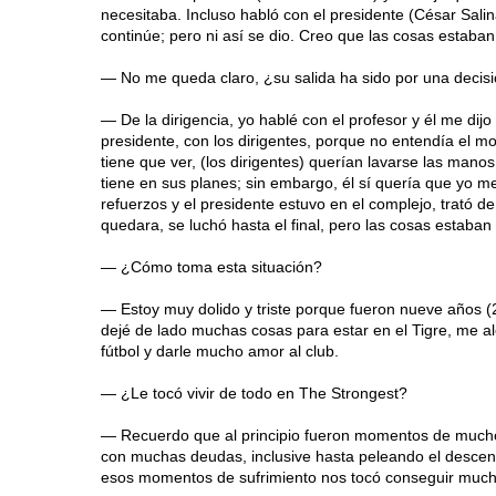
necesitaba. Incluso habló con el presidente (César Sali
continúe; pero ni así se dio. Creo que las cosas estaban
— No me queda claro, ¿su salida ha sido por una decisió
— De la dirigencia, yo hablé con el profesor y él me dij
presidente, con los dirigentes, porque no entendía el m
tiene que ver, (los dirigentes) querían lavarse las mano
tiene en sus planes; sin embargo, él sí quería que yo m
refuerzos y el presidente estuvo en el complejo, trató 
quedara, se luchó hasta el final, pero las cosas estaban l
— ¿Cómo toma esta situación?
— Estoy muy dolido y triste porque fueron nueve años (2
dejé de lado muchas cosas para estar en el Tigre, me ale
fútbol y darle mucho amor al club.
— ¿Le tocó vivir de todo en The Strongest?
— Recuerdo que al principio fueron momentos de mucho
con muchas deudas, inclusive hasta peleando el descen
esos momentos de sufrimiento nos tocó conseguir much