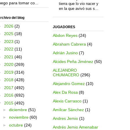
uego para tomar co...
tierra que lo vio nacer y
en la que avivó sus s...
rchivo del blog
►
2026
(2)
JUGADORES
►
2025
(18)
Abdon Reyes
(24)
►
2023
(1)
Abraham Cabrera
(4)
►
2022
(11)
Adrián Jusino
(7)
►
2021
(46)
Alcides Peña Jiménez
(50)
►
2020
(269)
ALEJANDRO
►
2019
(314)
CHUMACERO
(296)
►
2018
(428)
Alejandro Gomez
(10)
►
2017
(492)
Alex Da Rosa
(8)
►
2016
(692)
Alexis Carrasco
(1)
▼
2015
(492)
►
diciembre
(51)
Amílcar Sánchez
(1)
►
noviembre
(60)
Andres Jemio
(1)
►
octubre
(24)
Andrés Jemio Amenabar