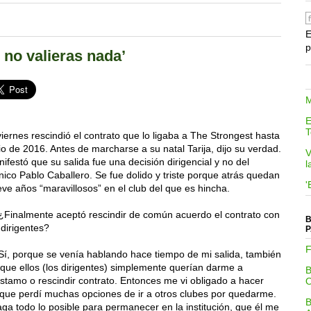
E
p
 no valieras nada’
M
E
T
viernes rescindió el contrato que lo ligaba a The Strongest hasta
io de 2016. Antes de marcharse a su natal Tarija, dijo su verdad.
V
ifestó que su salida fue una decisión dirigencial y no del
l
nico Pablo Caballero. Se fue dolido y triste porque atrás quedan
'
ve años “maravillosos” en el club del que es hincha.
Finalmente aceptó rescindir de común acuerdo el contrato con
B
 dirigentes?
P
F
í, porque se venía hablando hace tiempo de mi salida, también
que ellos (los dirigentes) simplemente querían darme a
stamo o rescindir contrato. Entonces me vi obligado a hacer
 que perdí muchas opciones de ir a otros clubes por quedarme.
aga todo lo posible para permanecer en la institución, que él me