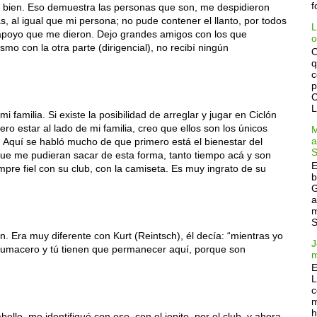
f
e bien. Eso demuestra las personas que son, me despidieron
 al igual que mi persona; no pude contener el llanto, por todos
L
el apoyo que me dieron. Dejo grandes amigos con los que
o
o con la otra parte (dirigencial), no recibí ningún
O
q
c
p
C
L
 familia. Si existe la posibilidad de arreglar y jugar en Ciclón
ro estar al lado de mi familia, creo que ellos son los únicos
M
a
. Aquí se habló mucho de que primero está el bienestar del
S
ue me pudieran sacar de esta forma, tanto tiempo acá y son
E
pre fiel con su club, con la camiseta. Es muy ingrato de su
b
G
a
m
S
en. Era muy diferente con Kurt (Reintsch), él decía: “mientras yo
J
Chumacero y tú tienen que permanecer aquí, porque son
m
E
L
c
m
h
ello, me identifiqué con eso, con el jopito, por el club, y ahora