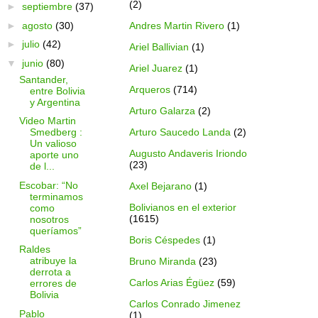
(2)
►
septiembre
(37)
►
agosto
(30)
Andres Martin Rivero
(1)
►
julio
(42)
Ariel Ballivian
(1)
▼
junio
(80)
Ariel Juarez
(1)
Santander,
Arqueros
(714)
entre Bolivia
y Argentina
Arturo Galarza
(2)
Video Martin
Arturo Saucedo Landa
(2)
Smedberg :
Un valioso
Augusto Andaveris Iriondo
aporte uno
(23)
de l...
Escobar: “No
Axel Bejarano
(1)
terminamos
Bolivianos en el exterior
como
(1615)
nosotros
queríamos”
Boris Céspedes
(1)
Raldes
atribuye la
Bruno Miranda
(23)
derrota a
Carlos Arias Égüez
(59)
errores de
Bolivia
Carlos Conrado Jimenez
Pablo
(1)