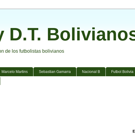
y D.T. Boliviano
 de los futbolistas bolivianos
Marcelo Martins
Sebastian Gamarra
Nacional B
Futbol Bolivia
E