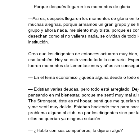
— Porque después llegaron los momentos de gloria.
—Así es, después llegaron los momentos de gloria en los
muchas alegrías, porque armamos un gran grupo y se hici
grupo y ahora nada, me siento muy triste, porque es co
desechan como si no valieras nada, se olvidan de todo lo 
institución.
Creo que los dirigentes de entonces actuaron muy bien, 
eso también. Hoy se está viendo todo lo contrario. Esp
fueron momentos de lamentaciones y años sin consegui
— En el tema económico ¿queda alguna deuda o todo e
— Existían varias deudas, pero todo está arreglado. De
pensando en mi bienestar, porque me sentí muy mal al n
The Strongest, éste es mi hogar, sentí que me querían s
y me sentí muy dolido. Estaban haciendo todo para saca
problema alguno al club, no por los dirigentes sino por la
ellos no querían ya ninguna solución.
— ¿Habló con sus compañeros, le dijeron algo?