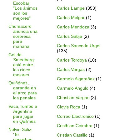
Escobar:
"Los ánimos
Carlos Lampe
(353)
son los
Carlos Melgar
(1)
mejores"
Chumacero
Carlos Mendoza
(3)
anuncia una
Carlos Sabja
(2)
sorpresa
para
Carlos Saucedo Urgel
mañana
(135)
Gol de
Smedberg
Carlos Tordoya
(10)
está entre
Carlos Vargas
(2)
los cinco
mejores
Carmelo Algarañaz
(1)
Quiñónez,
garantía en
Carmelo Angulo
(4)
el arco para
Christian Vargas
(3)
los penales
Vaca, rumbo a
Clovis Roca
(1)
Argentina
para jugar
Correo Electronico
(1)
en Quilmes
Cristhian Coimbra
(1)
Nelvin Soliz:
‘Te
Cristian Castillo
(1)
desechan