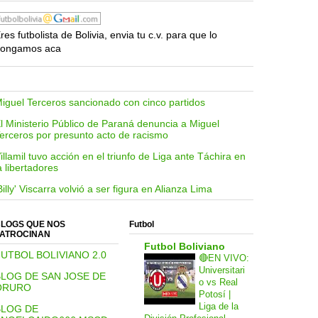
res futbolista de Bolivia, envia tu c.v. para que lo
ongamos aca
iguel Terceros sancionado con cinco partidos
l Ministerio Público de Paraná denuncia a Miguel
erceros por presunto acto de racismo
illamil tuvo acción en el triunfo de Liga ante Táchira en
a libertadores
Billy' Viscarra volvió a ser figura en Alianza Lima
LOGS QUE NOS
Futbol
ATROCINAN
Futbol Boliviano
UTBOL BOLIVIANO 2.0
🔴EN VIVO:
Universitari
BLOG DE SAN JOSE DE
o vs Real
ORURO
Potosí |
Liga de la
BLOG DE